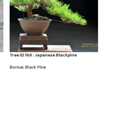
Tree ID 168 : Japanese Blackpine
Tree ID 180 : It
Bonsai
,
Black Pine
Bonsai
,
Shimpak