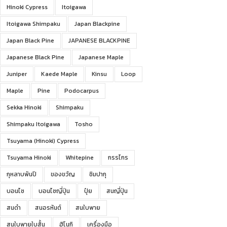
Hinoki Cypress
Itoigawa
Itoigawa Shimpaku
Japan Blackpine
Japan Black Pine
JAPANESE BLACKPINE
Japanese Black Pine
Japanese Maple
Juniper
Kaede Maple
Kinsu
Loop
Maple
Pine
Podocarpus
Sekka Hinoki
Shimpaku
Shimpaku Itoigawa
Tosho
Tsuyama (Hinoki) Cypress
Tsuyama Hinoki
Whitepine
กรรไกร
กุหลาบพันปี
ของขวัญ
ชิมปากุ
บอนไซ
บอนไซญี่ปุ่น
ปุ๋ย
สนญี่ปุ่น
สนดำ
สนอรหันต์
สนใบพาย
สนใบพายใบสั้น
ฮิโนกิ
เครื่องมือ