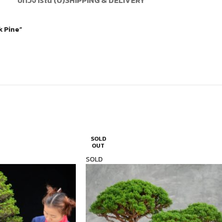
k Pine”
SOLD
OUT
SOLD