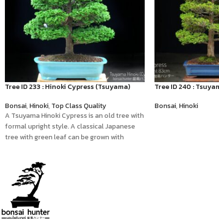
Tree ID 233 : Hinoki Cypress (Tsuyama)
Tree ID 240 : Tsuya
Bonsai
,
Hinoki
,
Top Class Quality
Bonsai
,
Hinoki
A Tsuyama Hinoki Cypress is an old tree with
formal upright style. A classical Japanese
tree with green leaf can be grown with
morning sunlight.