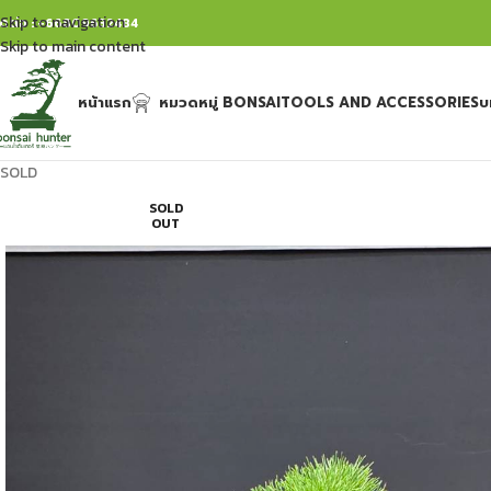
Skip to navigation
ิดต่อ : +66809632484
Skip to main content
หน้าแรก
หมวดหมู่ BONSAI
TOOLS AND ACCESSORIES
บ
SOLD
SOLD
OUT