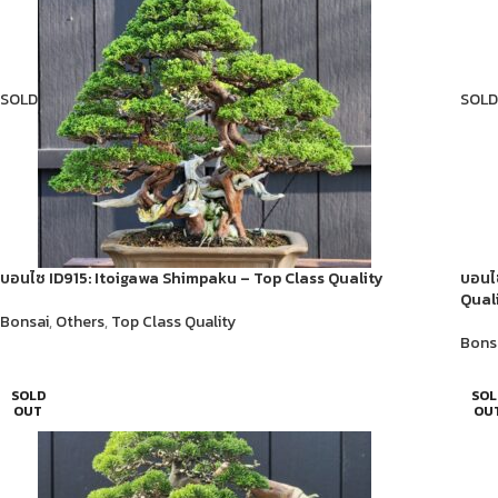
SOLD
SOLD
บอนไซ ID915: Itoigawa​ Shimpaku​ – Top Class Quality
บอนไซ
Quali
Bonsai
,
Others
,
Top Class Quality
Bons
SOLD
SOL
OUT
OU