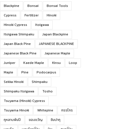
Blackpine
Bonsai
Bonsai Tools
Cypress
Fertilizer
Hinoki
Hinoki Cypress
Itoigawa
Itoigawa Shimpaku
Japan Blackpine
Japan Black Pine
JAPANESE BLACKPINE
Japanese Black Pine
Japanese Maple
Juniper
Kaede Maple
Kinsu
Loop
Maple
Pine
Podocarpus
Sekka Hinoki
Shimpaku
Shimpaku Itoigawa
Tosho
Tsuyama (Hinoki) Cypress
Tsuyama Hinoki
Whitepine
กรรไกร
กุหลาบพันปี
ของขวัญ
ชิมปากุ