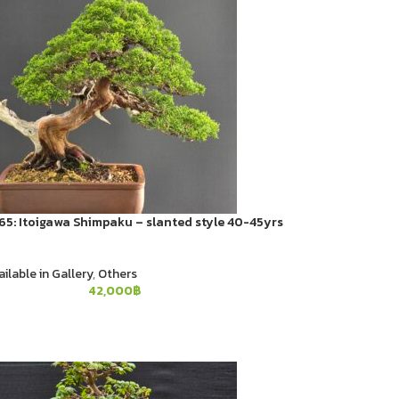
5: Itoigawa​ Shimpaku​ – slanted style 40-45yrs
ailable in Gallery
,
Others
42,000
฿