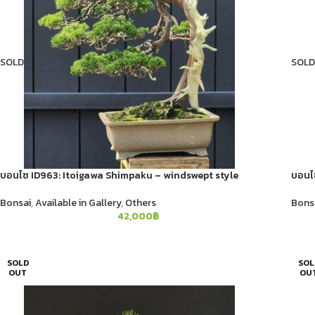
SOLD
SOLD
บอนไซ ID963: Itoigawa​ Shimpaku​ – windswept style
บอนไซ
Bonsai
,
Available in Gallery
,
Others
Bons
42,000
฿
SOLD
SOL
OUT
OU