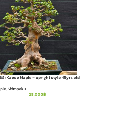
8: Kaede Maple​ – upright style 45yrs old
ple
,
Shimpaku
28,000
฿