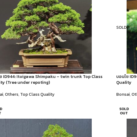
SOLD
 ID944: Itoigawa​ Shimpaku​ – twin trunk Top Class
บอนไซ ID96
ty (Tree under repoting)
Quality
ai
,
Others
,
Top Class Quality
Bonsai
,
Ot
D
SOLD
T
OUT