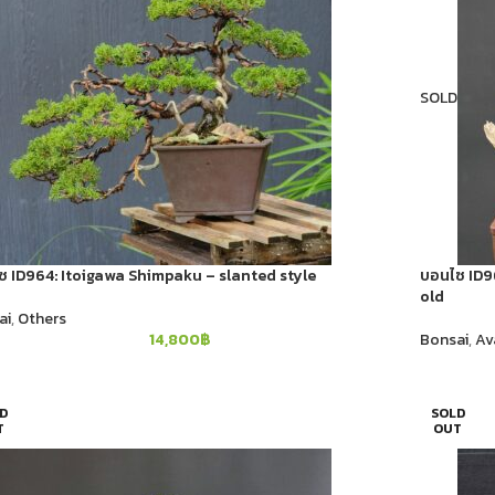
SOLD
 ID964: Itoigawa​ Shimpaku​ – slanted style
บอนไซ ID96
old
ai
,
Others
14,800
฿
Bonsai
,
Av
D
SOLD
T
OUT