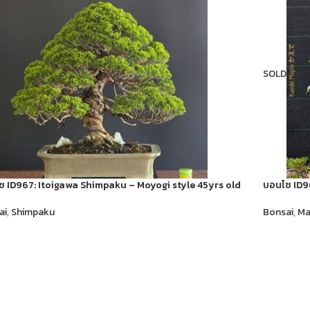
SOLD
 ID967: Itoigawa​ Shimpaku​ – Moyogi style 45yrs old
บอนไซ ID96
ai
,
Shimpaku
Bonsai
,
Ma