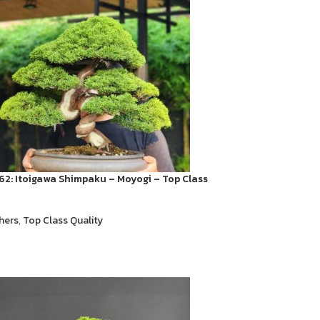
2: Itoigawa​ Shimpaku​ – Moyogi – Top Class
hers
,
Top Class Quality