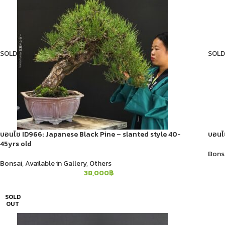
SOLD
SOLD
บอนไซ ID966: Japanese Black Pine​ – slanted style 40-
บอนไซ
45yrs old
Bons
Bonsai
,
Available in Gallery
,
Others
38,000
฿
SOLD
OUT