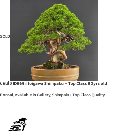
SOLD
บอนไซ ID969: Itoigawa​ Shimpaku​ – Top Class 80yrs old
Bonsai
,
Available in Gallery
,
Shimpaku
,
Top Class Quality