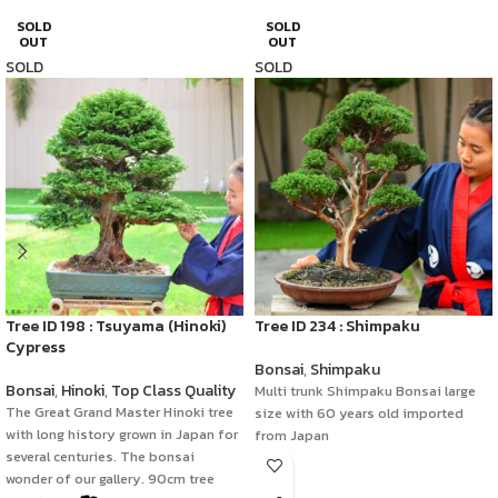
SOLD
SOLD
OUT
OUT
SOLD
SOLD
Tree ID 198 : Tsuyama (Hinoki)
Tree ID 234 : Shimpaku
Cypress
Bonsai
,
Shimpaku
Bonsai
,
Hinoki
,
Top Class Quality
Multi trunk Shimpaku Bonsai large
The Great Grand Master Hinoki tree
size with 60 years old imported
with long history grown in Japan for
from Japan
several centuries. The bonsai
wonder of our gallery. 90cm tree