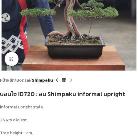
Click to enlarge
หน้าหลัก
Bonsai
Shimpaku
บอนไซ ID720 : สน Shimpaku informal upright
informal upright style,
25 yrs old est.
Tree height: cm.