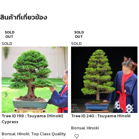
สินค้าที่เกี่ยวข้อง
SOLD
SOLD
OUT
OUT
SOLD
SOLD
Tree ID 198 : Tsuyama (Hinoki)
Tree ID 240 : Tsuyama Hinoki
Cypress
Bonsai
,
Hinoki
Bonsai
,
Hinoki
,
Top Class Quality