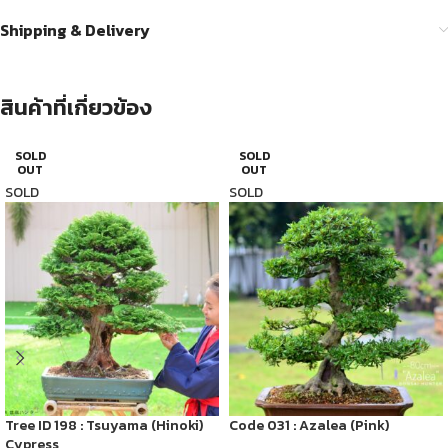
Shipping & Delivery
สินค้าที่เกี่ยวข้อง
SOLD
SOLD
OUT
OUT
SOLD
SOLD
Tree ID 198 : Tsuyama (Hinoki)
Code 031 : Azalea (Pink)
Cypress