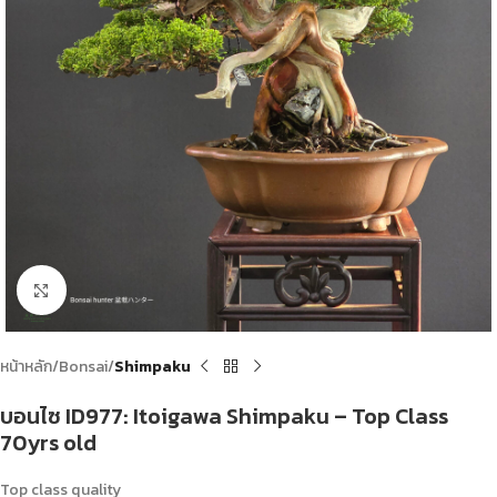
Click to enlarge
หน้าหลัก
Bonsai
Shimpaku
บอนไซ ID977: Itoigawa​ Shimpaku​ – Top Class
70yrs old
Top class quality