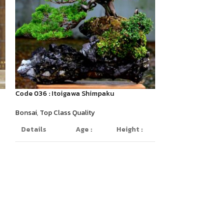
Code 036 : Itoigawa Shimpaku
Code 039 : Itoi
Dragons)
Bonsai
,
Top Class Quality
Bonsai
,
Top Class
Details
Age :
Height :
Top Quality
Details
60 years
On The Rock
50cm
old
Multi trunk
style