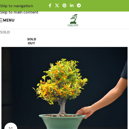
Skip to navigation
Skip to main content
MENU
SOLD
SOLD
OUT
Click to enlarge