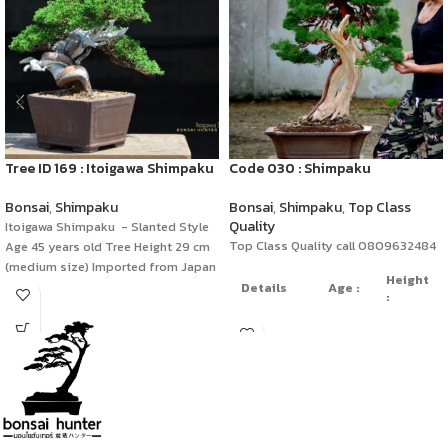
Tree ID 169 : Itoigawa Shimpaku
Code 030 : Shimpaku
Bonsai
,
Shimpaku
Bonsai
,
Shimpaku
,
Top Class
Quality
Itoigawa Shimpaku - Slanted Style
Top Class Quality call 0809632484
Age 45 years old Tree Height 29 cm
(medium size) Imported from Japan
Height
Details
Age :
:
120
Deadwood
years
90cm
Style
old