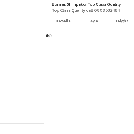
Bonsai
,
Shimpaku
,
Top Class Quality
Top Class Quality call 0809632484
Details
Age :
Height :
120
Deadwood
years
90cm
Style
old