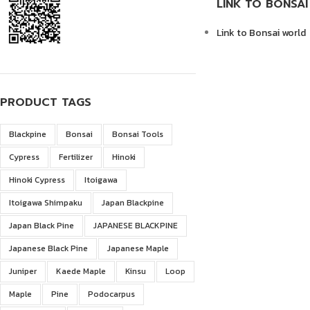
LINK TO BONSA
Link to Bonsai world
PRODUCT TAGS
Blackpine
Bonsai
Bonsai Tools
Cypress
Fertilizer
Hinoki
Hinoki Cypress
Itoigawa
Itoigawa Shimpaku
Japan Blackpine
Japan Black Pine
JAPANESE BLACKPINE
Japanese Black Pine
Japanese Maple
Juniper
Kaede Maple
Kinsu
Loop
Maple
Pine
Podocarpus