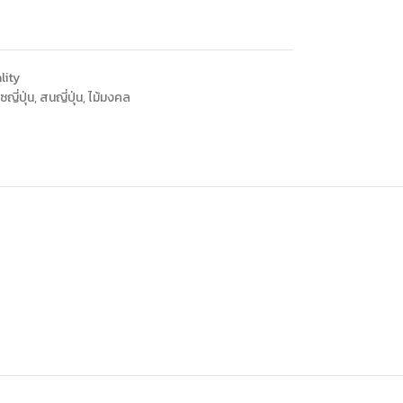
lity
ญี่ปุ่น
,
สนญี่ปุ่น
,
ไม้มงคล