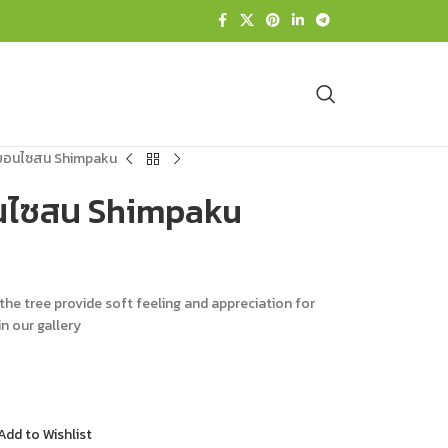
 บอนไซสน Shimpaku
อนไซสน Shimpaku
the tree provide soft feeling and appreciation for
n our gallery
Add to Wishlist