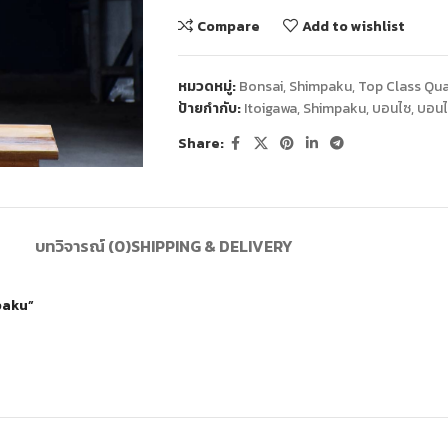
Compare
Add to wishlist
หมวดหมู่:
Bonsai
,
Shimpaku
,
Top Class Qua
ป้ายกำกับ:
Itoigawa
,
Shimpaku
,
บอนไซ
,
บอนไซ
Share:
บทวิจารณ์ (0)
SHIPPING & DELIVERY
paku”