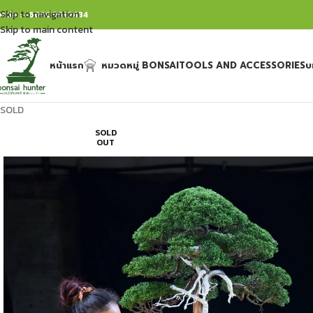
Skip to navigation
ิดต่อ : +66809632484
Skip to main content
หน้าแรก
หมวดหมู่ BONSAI
TOOLS AND ACCESSORIES
บ
SOLD
SOLD
OUT