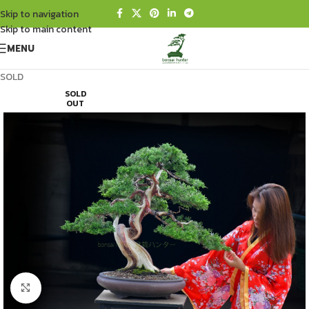
Skip to navigation
Skip to main content
MENU
SOLD
SOLD
OUT
Click to enlarge