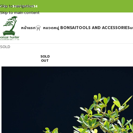
Skip to navigation
ิดต่อ : +66809632484
Skip to main content
หน้าแรก
หมวดหมู่ BONSAI
TOOLS AND ACCESSORIES
บ
SOLD
SOLD
OUT