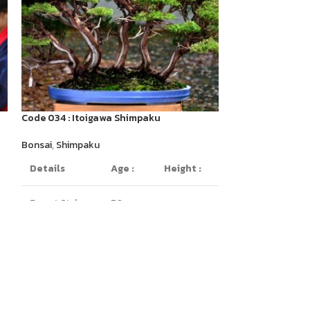
Code 034 : Itoigawa Shimpaku
Code 039 : Itoi
Dragons)
Bonsai
,
Shimpaku
Bonsai
,
Top Class
Details
Age :
Height :
Top Quality
Details
Forest Style
70 yrs
65cm
(Rafting)
old
Multi trunk
style