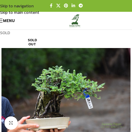
Skip to navigation
Skip to main content
MENU
SOLD
SOLD
OUT
Click to enlarge