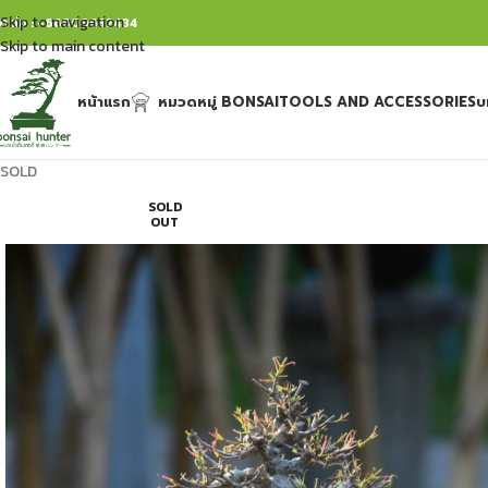
Skip to navigation
ิดต่อ : +66809632484
Skip to main content
หน้าแรก
หมวดหมู่ BONSAI
TOOLS AND ACCESSORIES
บ
SOLD
SOLD
OUT