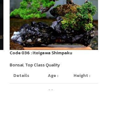
Code 036 : Itoigawa Shimpaku
Code 046 : Tosh
Bonsai
,
Top Class Quality
Bonsai
,
Others
,
T
Details
Age :
Height :
Details
60 years
On The Rock
50cm
Forest Style
old
Top Class Qualit