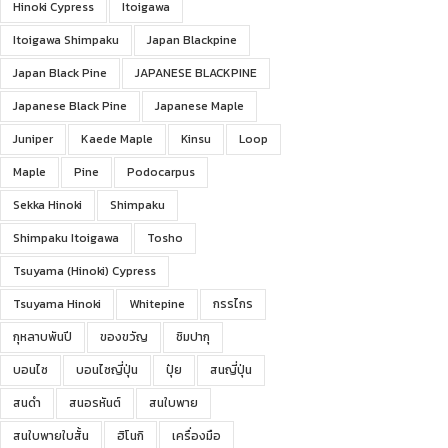
Hinoki Cypress
Itoigawa
Itoigawa Shimpaku
Japan Blackpine
Japan Black Pine
JAPANESE BLACKPINE
Japanese Black Pine
Japanese Maple
Juniper
Kaede Maple
Kinsu
Loop
Maple
Pine
Podocarpus
Sekka Hinoki
Shimpaku
Shimpaku Itoigawa
Tosho
Tsuyama (Hinoki) Cypress
Tsuyama Hinoki
Whitepine
กรรไกร
กุหลาบพันปี
ของขวัญ
ชิมปากุ
บอนไซ
บอนไซญี่ปุ่น
ปุ๋ย
สนญี่ปุ่น
สนดำ
สนอรหันต์
สนใบพาย
สนใบพายใบสั้น
ฮิโนกิ
เครื่องมือ