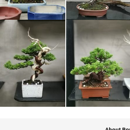
About Bo