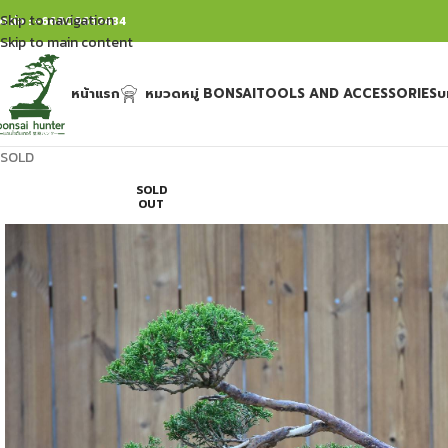
Skip to navigation
ิดต่อ : +66809632484
Skip to main content
หน้าแรก
หมวดหมู่ BONSAI
TOOLS AND ACCESSORIES
บ
SOLD
SOLD
OUT