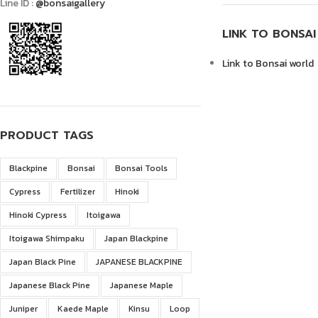
Line ID :
@bonsaigallery
LINK TO BONSA
Link to Bonsai world
PRODUCT TAGS
Blackpine
Bonsai
Bonsai Tools
Cypress
Fertilizer
Hinoki
Hinoki Cypress
Itoigawa
Itoigawa Shimpaku
Japan Blackpine
Japan Black Pine
JAPANESE BLACKPINE
Japanese Black Pine
Japanese Maple
Juniper
Kaede Maple
Kinsu
Loop