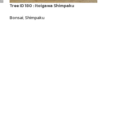
Tree ID 180 : Itoigawa Shimpaku
Code 031 : Azale
Bonsai
,
Shimpaku
Bonsai
,
Azalea
Pink Color
Details
Formal
Upright