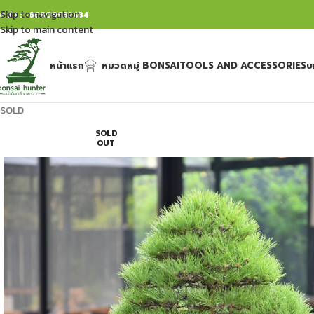
Skip to navigation
ิดต่อ : +66809632484
Skip to main content
หน้าแรก
หมวดหมู่ BONSAI
TOOLS AND ACCESSORIES
บ
SOLD
SOLD
OUT