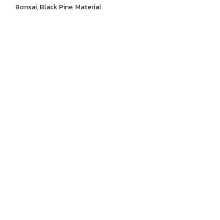
Bonsai
,
Black Pine
,
Material
Bonsai
,
Top Class
Top Quality
Details
Multi trunk
style