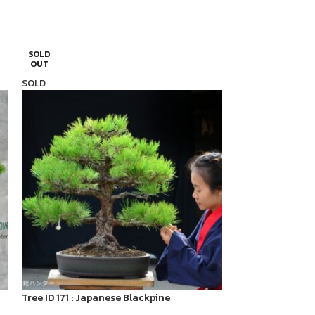
SOLD
SOLD
OUT
OUT
SOLD
SOLD
Tree ID 171 : Japanese Blackpine
Code 039 : Itoi
Dragons)