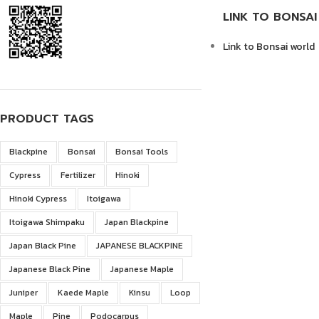
LINK TO BONSA
Link to Bonsai world
PRODUCT TAGS
Blackpine
Bonsai
Bonsai Tools
Cypress
Fertilizer
Hinoki
Hinoki Cypress
Itoigawa
Itoigawa Shimpaku
Japan Blackpine
Japan Black Pine
JAPANESE BLACKPINE
Japanese Black Pine
Japanese Maple
Juniper
Kaede Maple
Kinsu
Loop
Maple
Pine
Podocarpus