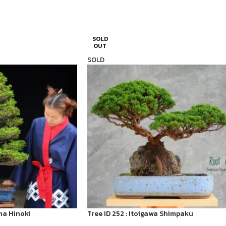
SOLD
OUT
SOLD
ma Hinoki
Tree ID 252 : Itoigawa Shimpaku