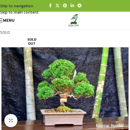
Skip to navigation
Skip to main content
MENU
SOLD
SOLD
OUT
Click to enlarge