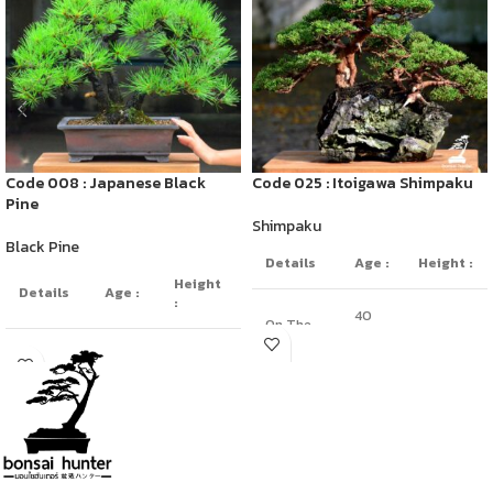
Code 008 : Japanese Black
Code 025 : Itoigawa Shimpaku
Pine
Shimpaku
Black Pine
Details
Age :
Height :
Height
Details
Age :
:
40
On The
yrs
45cm
Rock
old
Multi
50
trunk
years
60cm
style
old