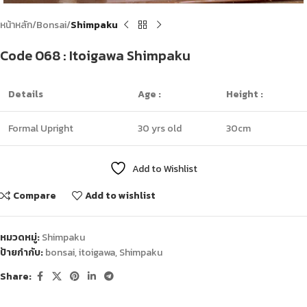
หน้าหลัก
Bonsai
Shimpaku
Code 068 : Itoigawa Shimpaku
Details
Age :
Height :
Formal Upright
30 yrs old
30cm
Add to Wishlist
Compare
Add to wishlist
หมวดหมู่:
Shimpaku
ป้ายกำกับ:
bonsai
,
itoigawa
,
Shimpaku
Share: