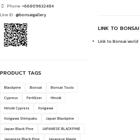
Phone:
+66809632484
Line ID :
@bonsaigallery
LINK TO BONSA
Link to Bonsai world
PRODUCT TAGS
Blackpine
Bonsai
Bonsai Tools
Cypress
Fertilizer
Hinoki
Hinoki Cypress
Itoigawa
Itoigawa Shimpaku
Japan Blackpine
Japan Black Pine
JAPANESE BLACKPINE
Japanese Black Pine
Japanese Maple