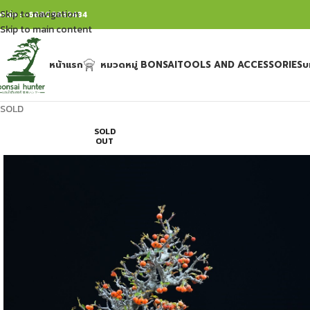
Skip to navigation
ิดต่อ : +66809632484
Skip to main content
หน้าแรก
หมวดหมู่ BONSAI
TOOLS AND ACCESSORIES
บ
SOLD
SOLD
OUT