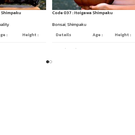
a Shimpaku
Code 037 : Itoigawa Shimpaku
ality
Bonsai
,
Shimpaku
ge :
Height :
Details
Age :
Height :
0 years
Deadwood
50 yrs
50cm
45cm
ld
Style
old