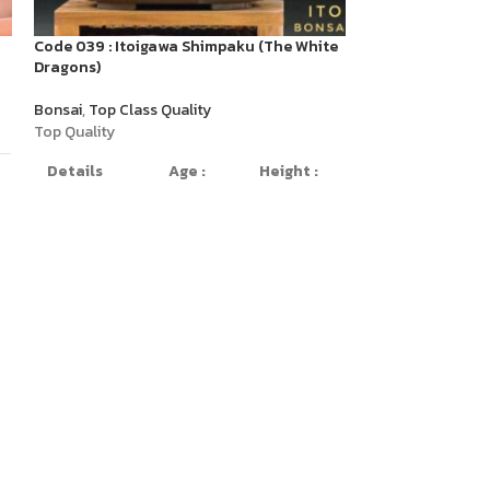
Code 039 : Itoigawa Shimpaku (The White
Code 042 : Hinok
Dragons)
Bonsai
,
Hinoki
Bonsai
,
Top Class Quality
Details
Top Quality
Details
Age :
Height :
Bloom Style
Multi trunk
60 years
60cm
style
old