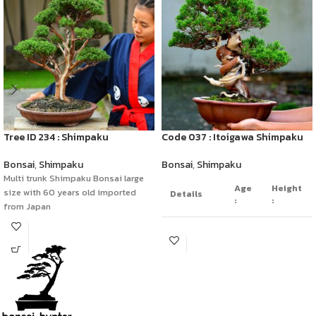
Tree ID 234 : Shimpaku
Code 037 : Itoigawa Shimpaku
Bonsai
,
Shimpaku
Bonsai
,
Shimpaku
Multi trunk Shimpaku Bonsai large
Age
Height
size with 60 years old imported
Details
:
:
from Japan
50
Deadwood
yrs
45cm
Style
old