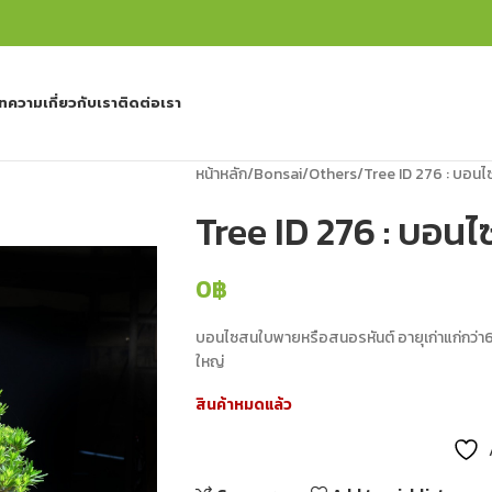
ทความ
เกี่ยวกับเรา
ติดต่อเรา
หน้าหลัก
Bonsai
Others
Tree ID 276 : บอน
Tree ID 276 : บอ
0
฿
บอนไซสนใบพายหรือสนอรหันต์ อายุเก่าแก่กว่
ใหญ่
สินค้าหมดแล้ว