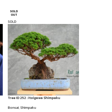
SOLD
SOLD
OUT
OUT
SOLD
SOLD
Tree ID 252 : Itoigawa Shimpaku
Code 031 : Azale
Bonsai
,
Shimpaku
Bonsai
,
Azalea