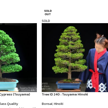
SOLD
OUT
SOLD
i Cypress (Tsuyama)
Tree ID 240 : Tsuyama Hinoki
lass Quality
Bonsai
,
Hinoki