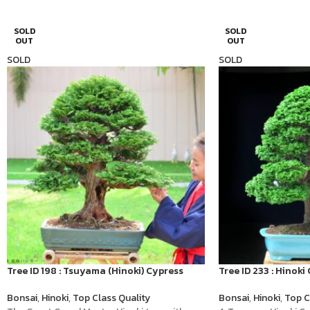
SOLD
SOLD
OUT
OUT
SOLD
SOLD
Tree ID 198 : Tsuyama (Hinoki) Cypress
Tree ID 233 : Hinok
Bonsai
,
Hinoki
,
Top Class Quality
Bonsai
,
Hinoki
,
Top C