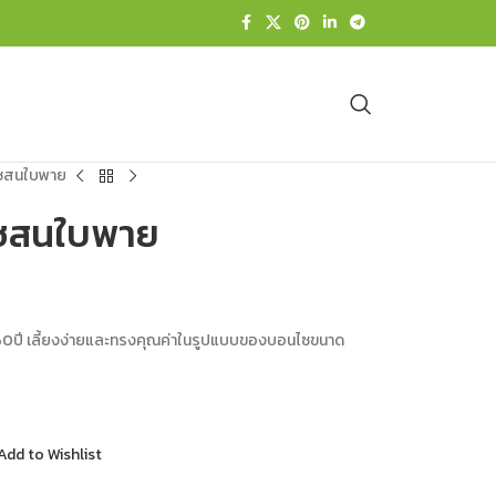
ไซสนใบพาย
นไซสนใบพาย
า60ปี เลี้ยงง่ายและทรงคุณค่าในรูปแบบของบอนไซขนาด
Add to Wishlist