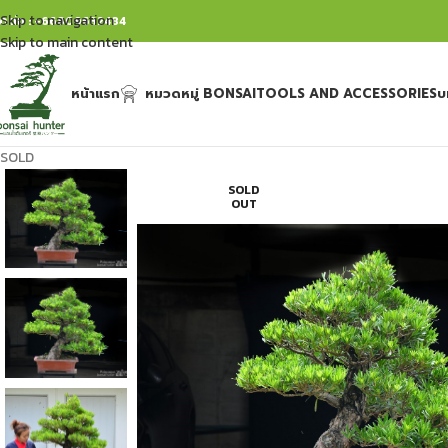
Skip to navigation
ิดต่อ : +66809632484
Skip to main content
หน้าแรก
หมวดหมู่ BONSAI
TOOLS AND ACCESSORIES
บ
SOLD
SOLD
OUT