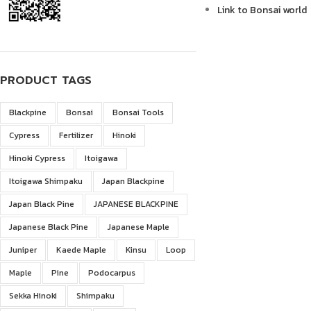
Link to Bonsai world
PRODUCT TAGS
Blackpine
Bonsai
Bonsai Tools
Cypress
Fertilizer
Hinoki
Hinoki Cypress
Itoigawa
Itoigawa Shimpaku
Japan Blackpine
Japan Black Pine
JAPANESE BLACKPINE
Japanese Black Pine
Japanese Maple
Juniper
Kaede Maple
Kinsu
Loop
Maple
Pine
Podocarpus
Sekka Hinoki
Shimpaku