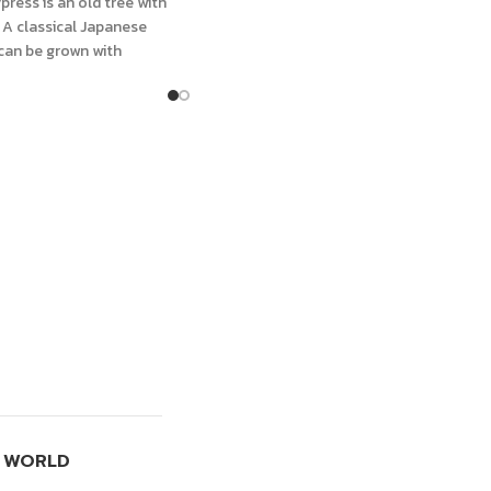
ress is an old tree with
. A classical Japanese
 can be grown with
I WORLD